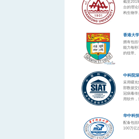
截至20
台的理论
构生物学
香港大
拥有包括
能力每秒
的纽带。
中科院
采用曙光
部数据交
冠病毒传
用软件，
华中科
配备包括
100万