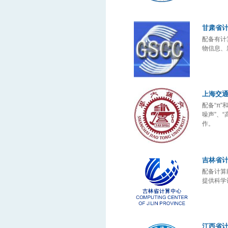
甘肃省
配备有计
物信息、
上海交
配备“π”
噪声”、
作。
吉林省
配备计算
提供科学
江西省