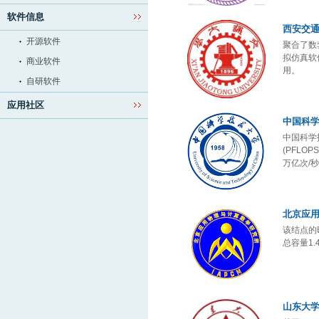
软件信息
西安交
开源软件
聚合了数
拟仿真软
商业软件
用。
自研软件
应用社区
中国科
中国科学
(PFLO
万亿次/
北京应
该结点的
总容量1
山东大