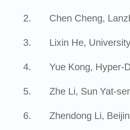
2. Chen Cheng, Lanzhou
3. Lixin He, University o
4. Yue Kong, Hyper-Dimen
5. Zhe Li, Sun Yat-sen 
6. Zhendong Li, Beijing 