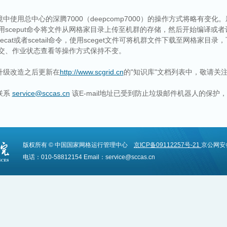
用总中心的深腾7000（deepcomp7000）的操作方式将略有变化
sceput命令将文件从网格家目录上传至机群的存储，然后开始编译或
ecat或者scetail命令，使用sceget文件可将机群文件下载至网格家目录，
交、作业状态查看等操作方式保持不变。
级改造之后更新在
http://www.scgrid.cn
的"知识库"文档列表中，敬请关
联系
service@sccas.cn
该E-mail地址已受到防止垃圾邮件机器人的保护，您必
版权所有 © 中国国家网格运行管理中心
京ICP备09112257号-21
京公网安备1
电话：010-58812154 Email：service@sccas.cn