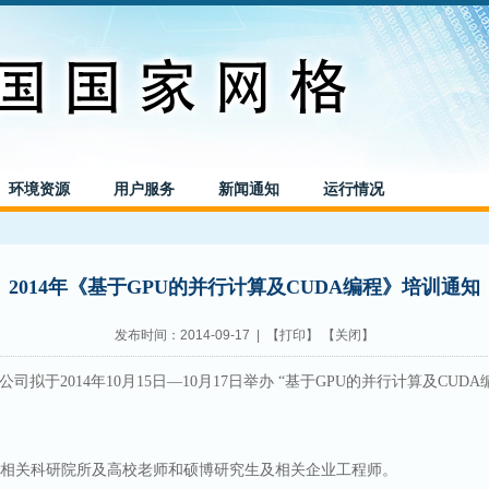
环境资源
用户服务
新闻通知
运行情况
2014年《基于GPU的并行计算及CUDA编程》培训通知
发布时间：2014-09-17 | 【
打印
】 【
关闭
】
公司拟于
2014
年
10
月
15
日
—10
月
17
日举办
“
基于
GPU
的并行计算及
CUDA
相关科研院所及高校老师和硕博研究生及相关企业工程师。