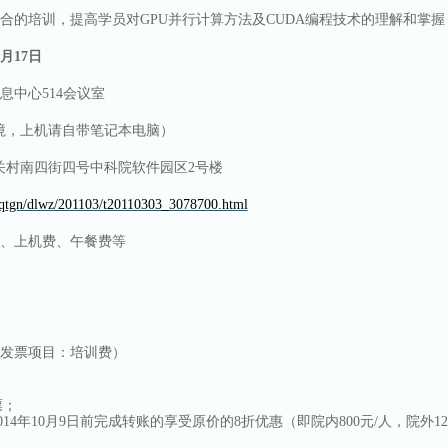
合的培训，提高学员对
GPU
并行计算方法及
CUDA
编程技术的理解和掌握
月
17
日
息中心
514
会议室
境，上机请自带笔记本电脑）
关村南四街四号中科院软件园区
2
号楼
n/qtgn/dlwz/201103/t20110303_3078700.html
、上机费、午餐费等
，
发票项目：培训费
）
票；
014
年
10
月
9
日前完成转账的享受原价的
8
折优惠（即院内
800
元
/
人，院外
12