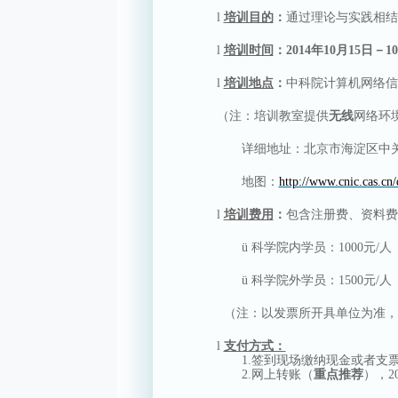
l
培训目的
：
通过理论与实践相结
l
培训时间
：
2014
年
10
月
15
日－
10
l
培训地点
：
中科院计算机网络信
（注：培训教室提供
无线
网络环
详细地址：北京市海淀区中
地图：
http://www.cnic.cas.c
l
培训费用
：
包含注册费、资料费
ü
科学院内学员：
1000
元
/
人
ü
科学院外学员：
1500
元
/
人
（注：以发票所开具单位为准
l
支付方式：
1.
签到现场缴纳现金或者支
2.
网上转账（
重点推荐
），
2