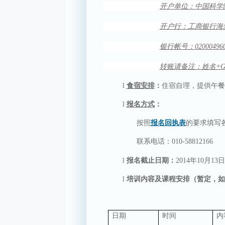
开户单位：中国科学
开户行：工商银行海
银行帐号：
02000496
转账请备注：姓名
+
l
食宿安排
：
住宿自理，提供午餐
l
报名方式
：
按照
报名回执表
的要求填写
联系电话：
010-58812166
l
报名截止日期：
2014
年
10
月
13
日
l
培训内容及课程安排（暂定，如
日期
时间
内