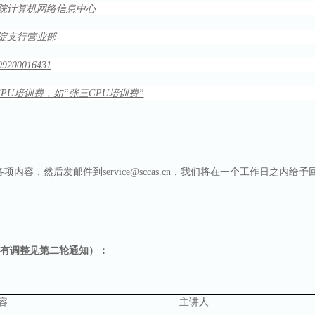
院计算机网络信息中心
淀支行营业部
09200016431
GPU
培训费，如“张三
GPU
培训费”
各项内容，然后发邮件到
service@sccas.cn
，我们将在一个工作日之内给予
有调整见第二轮通知）：
容
主讲人