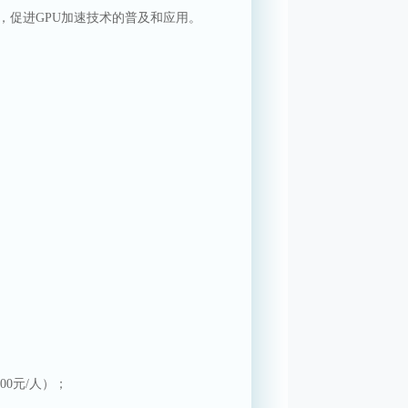
，促进
GPU
加速技术的普及和应用。
00
元
/
人）；