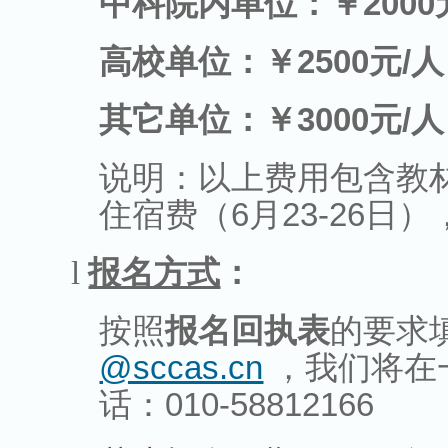
中科院内单位：￥
2000
高校单位：￥
2500
元
/
人
其它单位：￥
3000
元
/
人
说明：以上费用包含教
住宿费（
6
月
23-26
日）
l
报名方式
：
按照
报名回执表
的要求
@sccas.cn
，我们将在
话：
010-58812166