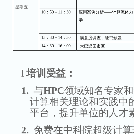
星期五
10
：
50
－
11
：
30
应用案例分析
——
计算流体力
学
13
：
30
－
14
：
30
满意度调查，证书颁发
14
：
30
－
16
：
00
大巴返回市区
l
培训受益：
1.
与
HPC
领域知名专家和
计算相关理论和实践中
平台，提升单位的人才
2.
免费在中科院超级计算