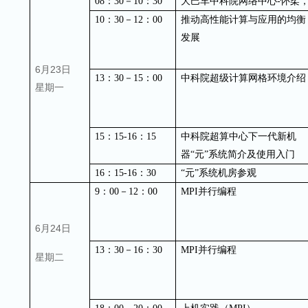
08
：
30
－
10
：
30
大巴车
中科院网络中心
-
怀柔
10
：
30
－
12
：
00
推动高性能计算与应用的均衡
发展
6月23日
13
：
30
－
15
：
00
中科院超级计算网格环境介绍
星期一
15
：
15-16
：
15
中科院超算中心下一代新机
器“元”系统简介及使用入门
16
：
15-16
：
30
“元”系统机房参观
9
：
00
－
12
：
00
MPI
并行编程
6月24日
13
：
30
－
16
：
30
MPI
并行编程
星期二