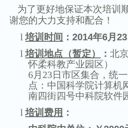
为了更好地保证本次培训
谢您的大力支持和配合！
l
培训时间
：
2014
年
6
月
23
l
培训地点（暂定）
：
北
怀柔科教产业园区）
6
月
23
日市区集合，统一
点：中国科学院计算机
南四街四号中科院软件
l
培训费用
：