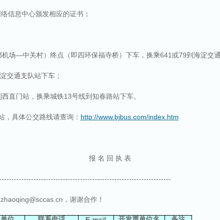
网络信息中心颁发相应的证书；
都机场
—
中关村）终点（即四环保福寺桥）下车，换乘
641
或
79
到海淀交
淀交通支队站下车；
到西直门站，换乘城铁
13
号线到知春路站下车。
站，具体公交路线请查询：
http://www.bjbus.com/index.htm
报 名 回 执 表
----------------------------------------------------------------------
到
zhaoqing@sccas.cn
，谢谢合作！
单位
联系电话
E-mail
开发票单位名
备注