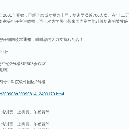
自
2001
年开始，已经连续成功举办十届，培训学员近
700
人次。在“十二
专家等担任主讲教师，再一次为学员们带来国内高性能计算培训的饕餮盛
您仔细阅读本通知，谢谢您的大力支持和配合！
月
24
日
息中心
2
号楼
5
层
505
会议室
电脑）
四号中科院软件园区
2
号楼
lwz/200908/t20090814_2400170.html
、培训费、上机费、午餐费等
、培训费、上机费、午餐费等