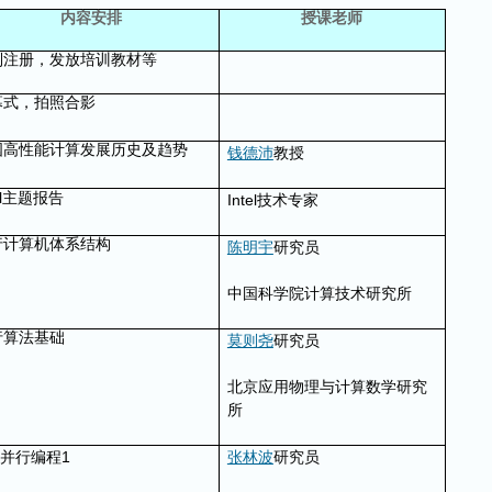
内容安排
授课老师
到注册，发放培训教材等
幕式，拍照合影
国高性能计算发展历史及趋势
钱德沛
教授
l
主题报告
Intel
技术专家
行计算机体系结构
陈明宇
研究员
中国科学院计算技术研究所
行算法基础
莫则
尧
研究员
北京应用物理与计算数学研究
所
1
并行编程
张林波
研究员