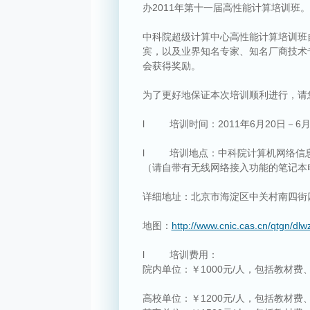
办
2011
年第十一届高性能计算培训班。
中科院超级计算中心高性能计算培训班
宾，以及业界知名专家、知名厂商技术
会获得奖励。
为了更好地保证本次培训顺利进行，请
l
培训时间：
2011
年
6
月
20
日－
6
l
培训地点：中科院计算机网络信
（请自带有无线网络接入功能的笔记本
详细地址：北京市海淀区中关村南四街
地图：
http://www.cnic.cas.cn/qtgn/d
l
培训费用：
院内单位：￥
1000
元
/
人，包括教材费
高校单位：￥
1200
元
/
人，包括教材费