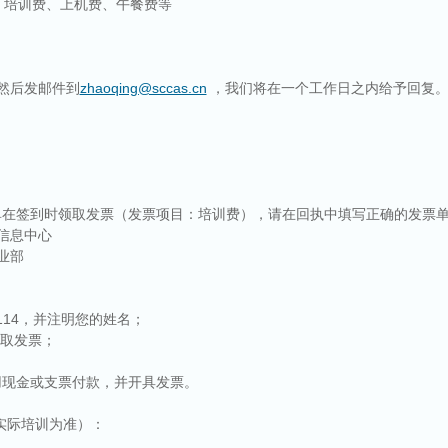
、培训费、上机费、午餐费等
然后发邮件到
zhaoqing@sccas.cn
，我们将在一个工作日之内给予回复
单在签到时领取发票（发票项目：培训费），请在回执中填写正确的发票
信息中心
业部
114
，并注明您的姓名；
取发票；
用现金或支票付款，并开具发票。
实际培训为准）：