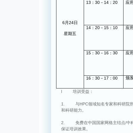
13
30
14
20
：
－
：
应
6
24
月
日
14
20
15
10
：
－
：
应
星期五
15
30
16
30
：
－
：
应
16
30
17
00
颁
：
－
：
l
培训受益：
1.
与
HPC
领域知名专家和科研院
和科研能力。
2.
免费在中国国家网格主结点
/
中
保证培训效果。