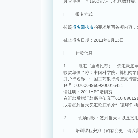
其它单位：￥
1500
元
/
人，包括教材费
l
报名方式：
按照
报名回
执
表
的要求填写各项内容，
截止报名日期：
2011
年
6
月
13
日
l
付款信息：
1.
电汇（重点推荐）：凭汇款底
收款单位全称：中国科学院计算机网络
开户行名称：中国工商银行海淀支行营
账号：
0200049609200016431
请注明：
2011HPC
培训费
在汇款后把汇款底单传真至
010-58812
或者签到当天凭汇款底单原件
/
复印件领
2.
现场付款：签到当天可以直接
l
培训课程安排（如有变更，请以